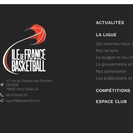
ACTUALITÉS
LA LIGUE
Qui sommes-nous 
Nos actions
Le budget et les ch
La gouvernance et l
Nos partenaires
Les publications et
117 rue du Château des Rentiers
CS11529
75647 Paris Cedex 13
COMPÉTITIONS
06.13.19.46.33
ligue19@basketidf.com
ESPACE CLUB