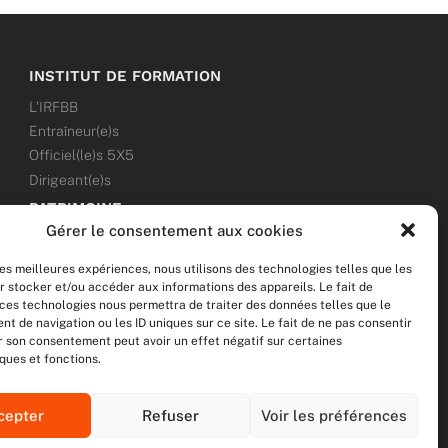
INSTITUT DE FORMATION
L’IRFBB
Entraîneur(e)s
Officiel(le)s 5X5
Dirigeant(e)s
PATRIMOINE
Gérer le consentement aux cookies
ANNONCES
les meilleures expériences, nous utilisons des technologies telles que les
ÉVÉNEMENTS
r stocker et/ou accéder aux informations des appareils. Le fait de
 ces technologies nous permettra de traiter des données telles que le
NOS RÉSEAUX SOCIAUX
 de navigation ou les ID uniques sur ce site. Le fait de ne pas consentir
er son consentement peut avoir un effet négatif sur certaines
F
T
I
Y
ques et fonctions.
a
w
n
o
c
i
s
u
cepter
Refuser
Voir les préférences
e
t
t
t
b
t
a
u