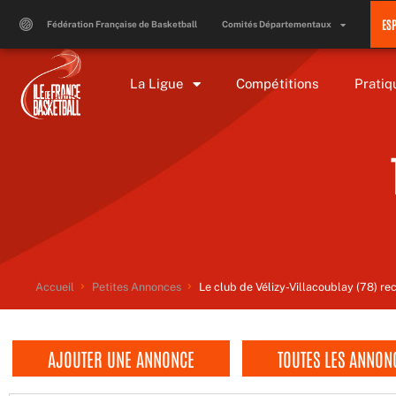
Aller
ES
au
Fédération Française de Basketball
Comités Départementaux
contenu
La Ligue
Compétitions
Pratiq
Accueil
Petites Annonces
Le club de Vélizy-Villacoublay (78) re
AJOUTER UNE ANNONCE
TOUTES LES ANNON