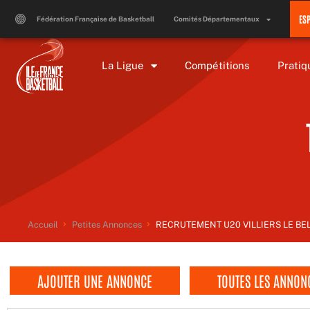
Aller
ES
au
Fédération Française de Basketball
Comités Départementaux
contenu
La Ligue
Compétitions
Pratiq
Accueil
Petites Annonces
RECRUTEMENT U20 VILLIERS LE BEL 
AJOUTER UNE ANNONCE
TOUTES LES ANNON