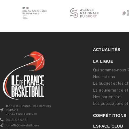
ACTUALITÉS
LA LIGUE
Qui sommes-nous 
Nos actions
Le budget et les ch
La gouvernance et l
Nos partenaires
Les publications et
117 rue du Château des Rentiers
CS11529
75647 Paris Cedex 13
COMPÉTITIONS
06.13.19.46.33
ligue19@basketidf.com
ESPACE CLUB