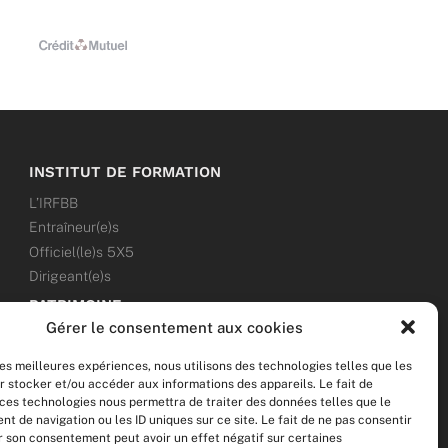
INSTITUT DE FORMATION
L’IRFBB
Entraîneur(e)s
Officiel(le)s 5X5
Dirigeant(e)s
PATRIMOINE
Gérer le consentement aux cookies
ANNONCES
les meilleures expériences, nous utilisons des technologies telles que les
ÉVÉNEMENTS
r stocker et/ou accéder aux informations des appareils. Le fait de
 ces technologies nous permettra de traiter des données telles que le
NOS RÉSEAUX SOCIAUX
 de navigation ou les ID uniques sur ce site. Le fait de ne pas consentir
er son consentement peut avoir un effet négatif sur certaines