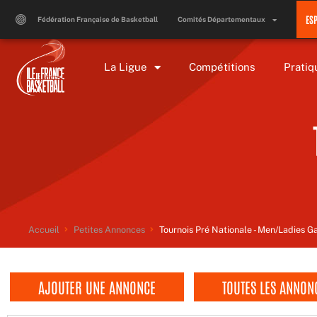
Aller
ES
au
Fédération Française de Basketball
Comités Départementaux
contenu
La Ligue
Compétitions
Pratiq
Accueil
Petites Annonces
Tournois Pré Nationale - Men/Ladies 
AJOUTER UNE ANNONCE
TOUTES LES ANNON