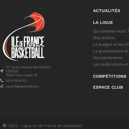
ACTUALITÉS
LA LIGUE
Qui sommes-nous 
Nos actions
Le budget et les ch
La gouvernance et l
Nos partenaires
Les publications et
117 rue du Château des Rentiers
CS11529
75647 Paris Cedex 13
COMPÉTITIONS
06.13.19.46.33
ligue19@basketidf.com
ESPACE CLUB
2022 - Ligue Ile de France de Basketball