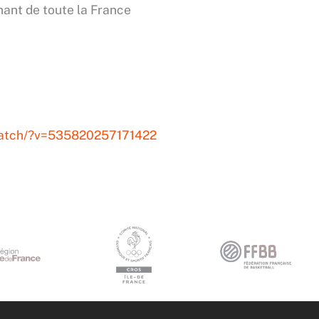
nant de toute la France
watch/?v=535820257171422