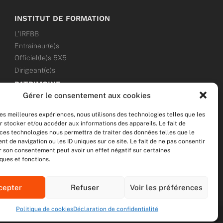
INSTITUT DE FORMATION
L’IRFBB
Entraîneur(e)s
Officiel(le)s 5X5
Dirigeant(e)s
PATRIMOINE
Gérer le consentement aux cookies
ANNONCES
les meilleures expériences, nous utilisons des technologies telles que les
ÉVÉNEMENTS
r stocker et/ou accéder aux informations des appareils. Le fait de
 ces technologies nous permettra de traiter des données telles que le
NOS RÉSEAUX SOCIAUX
 de navigation ou les ID uniques sur ce site. Le fait de ne pas consentir
er son consentement peut avoir un effet négatif sur certaines
F
T
I
Y
ques et fonctions.
a
w
n
o
c
i
s
u
cepter
Refuser
Voir les préférences
e
t
t
t
b
t
a
u
o
e
g
b
Politique de cookies
Déclaration de confidentialité
o
r
r
e
R
MENTIONS LÉGALES
DONNÉES PERSONNELLES