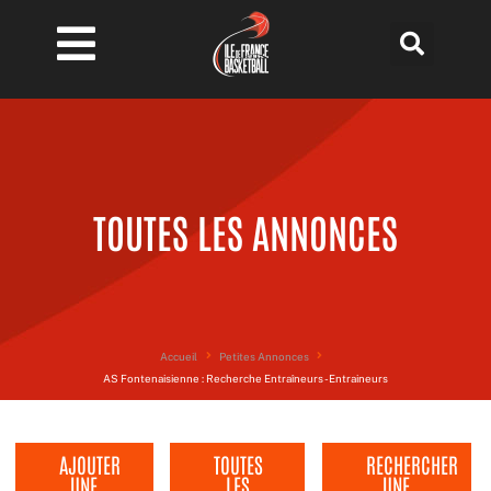
Aller
au
contenu
TOUTES LES ANNONCES
Accueil
Petites Annonces
AS Fontenaisienne : Recherche Entraîneurs - Entraineurs
AJOUTER
TOUTES
RECHERCHER
UNE
LES
UNE