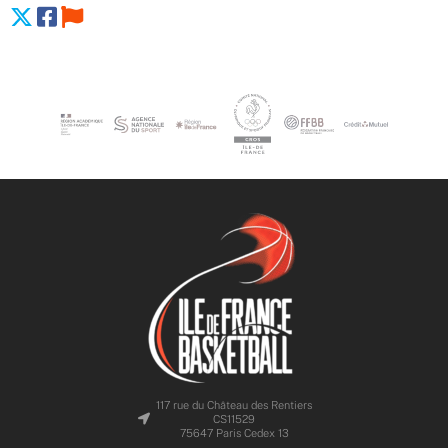
117 rue du Château des Rentiers
CS11529
75647 Paris Cedex 13