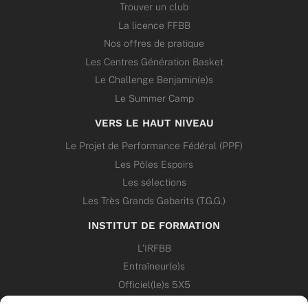
Trouver un club
La licence FFBB
Nos offres de pratique
Les Centres Génération Basket
Le Challenge Benjamin(e)s
Le Summer Camp
VERS LE HAUT NIVEAU
Le Projet de Performance Fédéral (PPF)
Les Pôles Espoirs
Les sélections
Les Très Grands Gabarits (T.G.G.)
INSTITUT DE FORMATION
L’IRFBB
Entraîneur(e)s
Officiel(le)s 5X5
Dirigeant(e)s