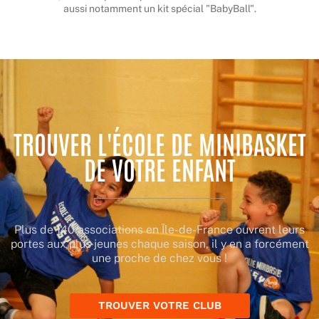
aussi notamment un kit spécial "BabyBall".
TROUVER L'ÉCOLE DE MINIBASKET
DE VOTRE ENFANT
Plus de 140 associations en Île-de-France ouvrent leurs
portes aux plus jeunes chaque saison, il y en a forcément
une proche de chez vous !
TROUVER VOTRE CLUB