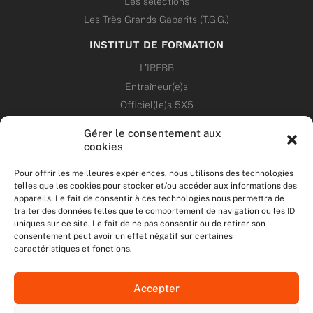
Les sélections
Les Très Grands Gabarits (T.G.G.)
INSTITUT DE FORMATION
L’IRFBB
Entraîneur(e)s
Officiel(le)s 5X5
Dirigeant(e)s
Gérer le consentement aux
cookies
PATRIMOINE
Pour offrir les meilleures expériences, nous utilisons des technologies
telles que les cookies pour stocker et/ou accéder aux informations des
ANNONCES
appareils. Le fait de consentir à ces technologies nous permettra de
traiter des données telles que le comportement de navigation ou les ID
uniques sur ce site. Le fait de ne pas consentir ou de retirer son
ÉVÉNEMENTS
consentement peut avoir un effet négatif sur certaines
caractéristiques et fonctions.
NOS RÉSEAUX SOCIAUX
Accepter
F
T
I
Y
a
w
n
o