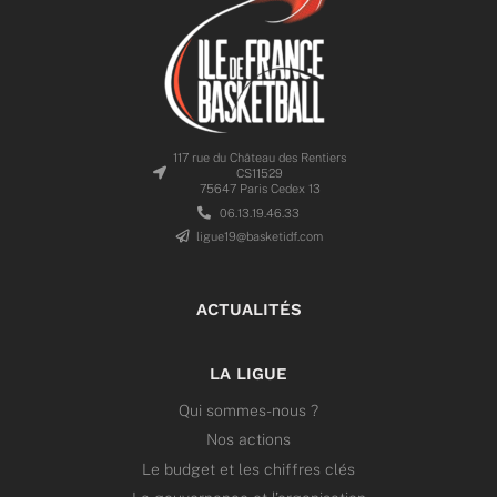
117 rue du Château des Rentiers
CS11529
75647 Paris Cedex 13
06.13.19.46.33
ligue19@basketidf.com
ACTUALITÉS
LA LIGUE
Qui sommes-nous ?
Nos actions
Le budget et les chiffres clés