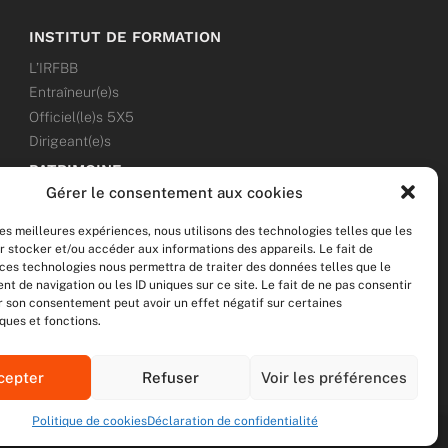
INSTITUT DE FORMATION
L’IRFBB
Entraîneur(e)s
Officiel(le)s 5X5
Dirigeant(e)s
PATRIMOINE
Gérer le consentement aux cookies
ANNONCES
les meilleures expériences, nous utilisons des technologies telles que les
ÉVÉNEMENTS
r stocker et/ou accéder aux informations des appareils. Le fait de
 ces technologies nous permettra de traiter des données telles que le
NOS RÉSEAUX SOCIAUX
 de navigation ou les ID uniques sur ce site. Le fait de ne pas consentir
er son consentement peut avoir un effet négatif sur certaines
F
T
I
Y
ques et fonctions.
a
w
n
o
c
i
s
u
e
t
t
t
cepter
Refuser
Voir les préférences
b
t
a
u
o
e
g
b
Politique de cookies
Déclaration de confidentialité
o
r
r
e
R
MENTIONS LÉGALES
DONNÉES PERSONNELLES