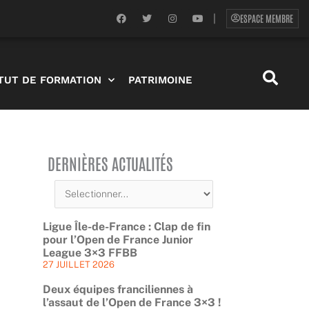
F
T
I
Y
ESPACE MEMBRE
|
a
w
n
o
c
i
s
u
e
t
t
t
b
t
a
u
o
e
g
b
o
r
r
e
ITUT DE FORMATION
PATRIMOINE
k
a
m
DERNIÈRES ACTUALITÉS
Ligue Île-de-France : Clap de fin
pour l’Open de France Junior
League 3×3 FFBB
27 JUILLET 2026
Deux équipes franciliennes à
l’assaut de l’Open de France 3×3 !