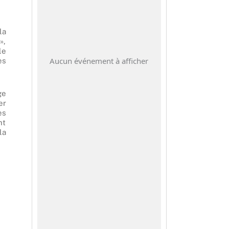
la
»,
le
Aucun événement à afficher
es
ge
er
es
nt
la