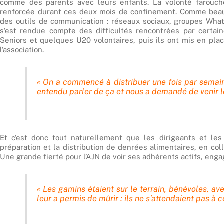
comme des parents avec leurs enfants. La volonté farouche
renforcée durant ces deux mois de confinement. Comme beauco
des outils de communication : réseaux sociaux, groupes Wha
s’est rendue compte des difficultés rencontrées par certai
Seniors et quelques U20 volontaires, puis ils ont mis en pla
l’association.
« On a commencé à distribuer une fois par semain
entendu parler de ça et nous a demandé de venir les
Et c’est donc tout naturellement que les dirigeants et les 
préparation et la distribution de denrées alimentaires, en col
Une grande fierté pour l’AJN de voir ses adhérents actifs, engag
« Les gamins étaient sur le terrain, bénévoles, a
leur a permis de mûrir : ils ne s’attendaient pas à 