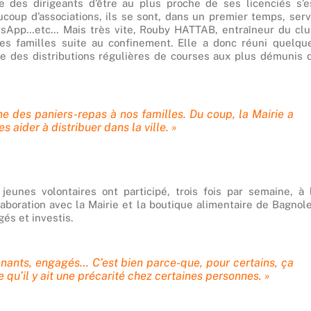
 des dirigeants d’être au plus proche de ses licenciés s’e
up d’associations, ils se sont, dans un premier temps, serv
tsApp…etc… Mais très vite, Rouby HATTAB, entraîneur du clu
nes familles suite au confinement. Elle a donc réuni quelqu
ce des distributions régulières de courses aux plus démunis 
e des paniers-repas à nos familles. Du coup, la Mairie a
 aider à distribuer dans la ville. »
jeunes volontaires ont participé, trois fois par semaine, à 
laboration avec la Mairie et la boutique alimentaire de Bagnole
és et investis.
venants, engagés… C’est bien parce-que, pour certains, ça
ce qu’il y ait une précarité chez certaines personnes. »