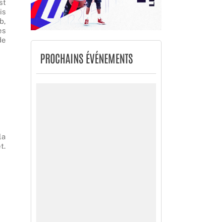
st
is
b,
es
de
PROCHAINS ÉVÉNEMENTS
la
t.