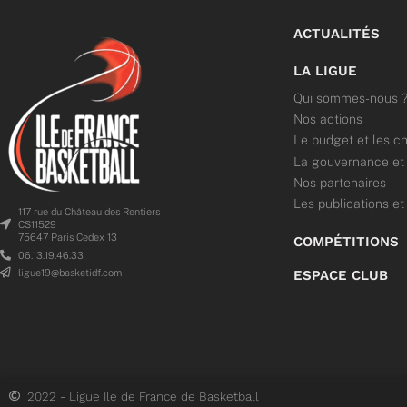
ACTUALITÉS
LA LIGUE
Qui sommes-nous 
Nos actions
Le budget et les ch
La gouvernance et l
Nos partenaires
Les publications et
117 rue du Château des Rentiers
CS11529
75647 Paris Cedex 13
COMPÉTITIONS
06.13.19.46.33
ligue19@basketidf.com
ESPACE CLUB
2022 - Ligue Ile de France de Basketball