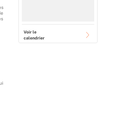
es
de
es
Voir le
calendrier
ui