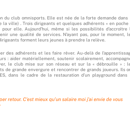
ion du club omnisports. Elle est née de la forte demande dans 
la ville) . Trois dirigeants et quelques adhérents « en poche 
our elle. Aujourd’hui, même si les possibilités d’accroître 
nir une qualité de services. N’ayant pas, pour le moment, l
dirigeants forment leurs jeunes à prendre la relève.
er des adhérents et les faire rêver. Au-delà de l’apprentissa
eurs : aider matériellement, soutenir scolairement, accompagn
er, le club mise sur son réseau et sur la « débrouille » : l
s de grande envergure et rencontrer de grands joueurs. Ils o
, dans le cadre de la restauration d’un playground dans 
per retour. C’est mieux qu’un salaire moi j’ai envie de vous
»