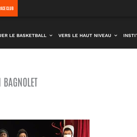
PACE CLUB
UER LE BASKETBALL
VERS LE HAUT NIVEAU
INST
N BAGNOLET