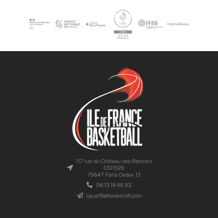
117 rue du Château des Rentiers
CS11529
75647 Paris Cedex 13
06.13.19.46.33
ligue19@basketidf.com