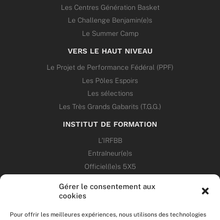
Les Centres Génération Basket
Le Challenge Benjamin(e)s
Le Summer Camp
VERS LE HAUT NIVEAU
Le Projet de Performance Fédéral (PPF)
Les Pôles Espoirs
Les sélections
Les Très Grands Gabarits (T.G.G.)
INSTITUT DE FORMATION
L’IRFBB
Entraîneur(e)s
Officiel(le)s 5X5
Dirigeant(e)s
Gérer le consentement aux
cookies
PATRIMOINE
Pour offrir les meilleures expériences, nous utilisons des technologies