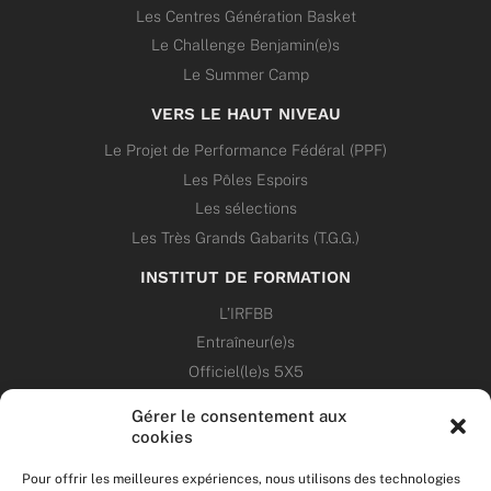
Les Centres Génération Basket
Le Challenge Benjamin(e)s
Le Summer Camp
VERS LE HAUT NIVEAU
Le Projet de Performance Fédéral (PPF)
Les Pôles Espoirs
Les sélections
Les Très Grands Gabarits (T.G.G.)
INSTITUT DE FORMATION
L’IRFBB
Entraîneur(e)s
Officiel(le)s 5X5
Dirigeant(e)s
Gérer le consentement aux
cookies
PATRIMOINE
Pour offrir les meilleures expériences, nous utilisons des technologies