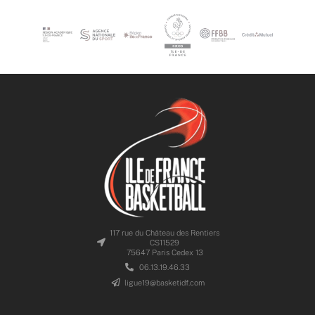
117 rue du Château des Rentiers
CS11529
75647 Paris Cedex 13
06.13.19.46.33
ligue19@basketidf.com