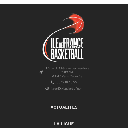
117 rue du Château des Rentiers
CS11529
75647 Paris Cedex 13
06.13.19.46.33
ligue19@basketidf.com
ACTUALITÉS
LA LIGUE