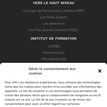
VERS LE HAUT NIVEAU
Le Projet de Performance Fédéral (PPF)
Les Pôles Espoirs
Les sélections
Les Très Grands Gabarits (T.G.G.)
INSTITUT DE FORMATION
L’IRFBB
Entraîneur(e)s
Officiel(le)s 5X5
Dirigeant(e)s
Gérer le consentement aux
cookies
PATRIMOINE
Pour offrir les meilleures expériences, nous utilisons des technologies
telles que les cookies pour stocker et/ou accéder aux informations des
ANNONCES
appareils. Le fait de consentir à ces technologies nous permettra de
traiter des données telles que le comportement de navigation ou les ID
uniques sur ce site. Le fait de ne pas consentir ou de retirer son
ÉVÉNEMENTS
consentement peut avoir un effet négatif sur certaines