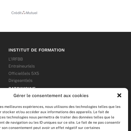
INSTITUT DE FORMATION
L’IRFBB
Entraîneur(e)s
Officiel(le)s 5X5
Dirigeant(e)s
PATRIMOINE
Gérer le consentement aux cookies
ANNONCES
les meilleures expériences, nous utilisons des technologies telles que les
ÉVÉNEMENTS
r stocker et/ou accéder aux informations des appareils. Le fait de
 ces technologies nous permettra de traiter des données telles que le
NOS RÉSEAUX SOCIAUX
 de navigation ou les ID uniques sur ce site. Le fait de ne pas consentir
er son consentement peut avoir un effet négatif sur certaines