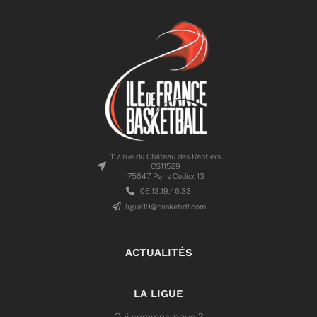
117 rue du Château des Rentiers
CS11529
75647 Paris Cedex 13
06.13.19.46.33
ligue19@basketidf.com
ACTUALITÉS
LA LIGUE