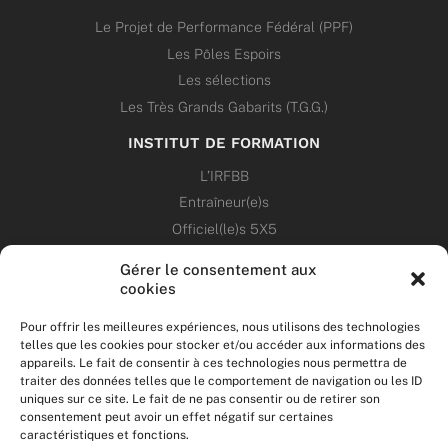
Le Projet de Performance Fédéral (PPF)
Les Pôles Espoirs
Les sélections
Les Très Grands Gabarits (T.G.G.)
INSTITUT DE FORMATION
L’IRFBB
Entraîneur(e)s
Officiel(le)s 5X5
Dirigeant(e)s
Gérer le consentement aux
cookies
PATRIMOINE
Pour offrir les meilleures expériences, nous utilisons des technologies
telles que les cookies pour stocker et/ou accéder aux informations des
ANNONCES
appareils. Le fait de consentir à ces technologies nous permettra de
traiter des données telles que le comportement de navigation ou les ID
uniques sur ce site. Le fait de ne pas consentir ou de retirer son
ÉVÉNEMENTS
consentement peut avoir un effet négatif sur certaines
caractéristiques et fonctions.