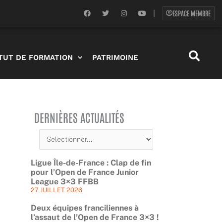
F
T
I
Y
ESPACE MEMBRE
|
a
w
n
o
c
i
s
u
e
t
t
t
b
t
a
u
o
e
g
b
o
r
r
e
ITUT DE FORMATION
PATRIMOINE
k
a
m
DERNIÈRES ACTUALITÉS
Ligue Île-de-France : Clap de fin
pour l’Open de France Junior
League 3×3 FFBB
27 JUILLET 2026
Deux équipes franciliennes à
l’assaut de l’Open de France 3×3 !