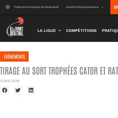
Aller
ES
au
Fédération Française de Basketball
Comités Départementaux
contenu
LA LIGUE
COMPÉTITIONS
PRATIQ
EVÉNEMENTS
TIRAGE AU SORT TROPHÉES CATOR ET RA
15 MAI 2018