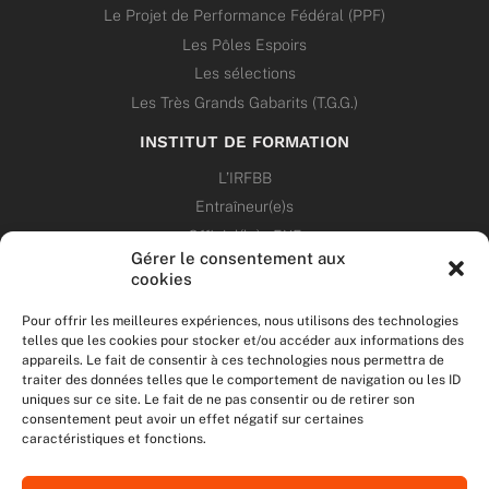
Le Projet de Performance Fédéral (PPF)
Les Pôles Espoirs
Les sélections
Les Très Grands Gabarits (T.G.G.)
INSTITUT DE FORMATION
L’IRFBB
Entraîneur(e)s
Officiel(le)s 5X5
Gérer le consentement aux
Dirigeant(e)s
cookies
PATRIMOINE
Pour offrir les meilleures expériences, nous utilisons des technologies
telles que les cookies pour stocker et/ou accéder aux informations des
appareils. Le fait de consentir à ces technologies nous permettra de
ANNONCES
traiter des données telles que le comportement de navigation ou les ID
uniques sur ce site. Le fait de ne pas consentir ou de retirer son
consentement peut avoir un effet négatif sur certaines
ÉVÉNEMENTS
caractéristiques et fonctions.