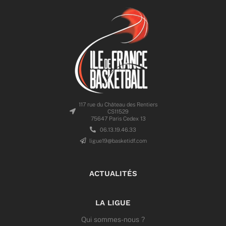
117 rue du Château des Rentiers
CS11529
75647 Paris Cedex 13
06.13.19.46.33
ligue19@basketidf.com
ACTUALITÉS
LA LIGUE
Qui sommes-nous ?