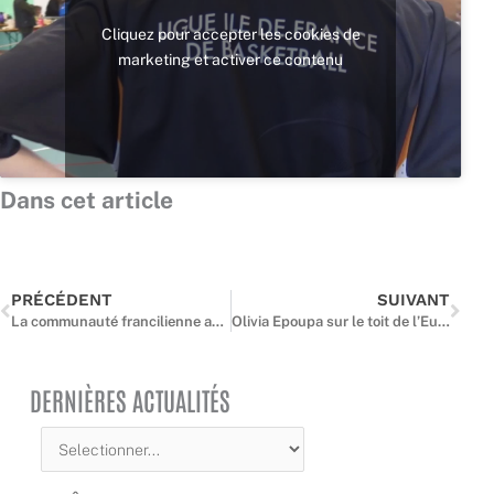
Cliquez pour accepter les cookies de
marketing et activer ce contenu
Dans cet article
Précédent
Suiv
PRÉCÉDENT
SUIVANT
La communauté francilienne au Centre Fédéral s’agrandit
Olivia Epoupa sur le toit de l’Europe !
DERNIÈRES ACTUALITÉS