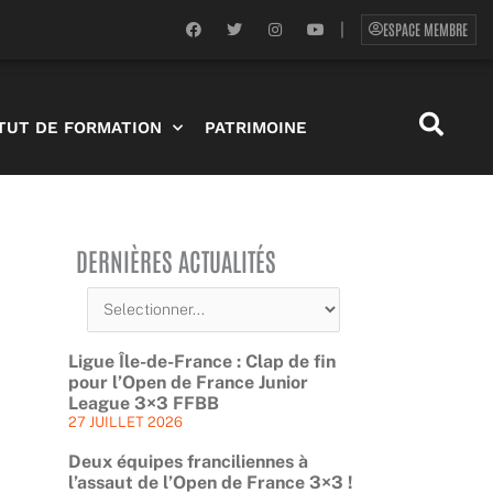
F
T
I
Y
ESPACE MEMBRE
|
a
w
n
o
c
i
s
u
e
t
t
t
b
t
a
u
o
e
g
b
o
r
r
e
ITUT DE FORMATION
PATRIMOINE
k
a
m
DERNIÈRES ACTUALITÉS
Ligue Île-de-France : Clap de fin
pour l’Open de France Junior
League 3×3 FFBB
27 JUILLET 2026
Deux équipes franciliennes à
l’assaut de l’Open de France 3×3 !