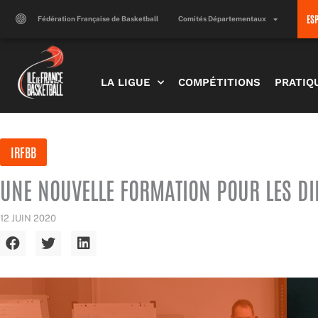
Aller
ES
au
Fédération Française de Basketball
Comités Départementaux
contenu
LA LIGUE
COMPÉTITIONS
PRATIQ
IRFBB
UNE NOUVELLE FORMATION POUR LES DI
12 JUIN 2020