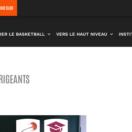
PACE CLUB
UER LE BASKETBALL
VERS LE HAUT NIVEAU
INST
RIGEANTS