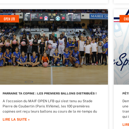
OPEN LFB
CNO
PARRAINE TA COPINE : LES PREMIERS BALLONS DISTRIBUÉS !
PÉT
A l’occasion du MAIF OPEN LFB qui s’est tenu au Stade
Dem
Pierre de Coubertin (Paris XVIème), les 100 premières
une
copines ont reçu leurs ballons au cours de la mi-temps du
tra
qui 
LIRE LA SUITE »
LIR