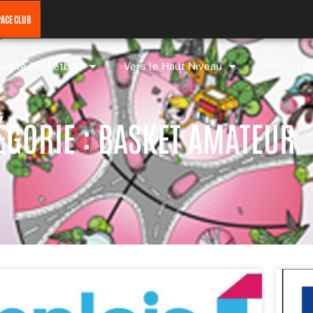
PACE CLUB
uer le Basketball
Vers le Haut Niveau
Institut d
ÉGORIE : BASKET AMATEUR
Page
Page