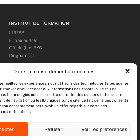
INSTITUT DE FORMATION
L’IRFBB
Entraîneur(e)s
Officiel(le)s 5X5
Dirigeant(e)s
PATRIMOINE
Gérer le consentement aux cookies
ANNONCES
les meilleures expériences, nous utilisons des technologies telles que les
ÉVÉNEMENTS
r stocker et/ou accéder aux informations des appareils. Le fait de
 ces technologies nous permettra de traiter des données telles que le
NOS RÉSEAUX SOCIAUX
 de navigation ou les ID uniques sur ce site. Le fait de ne pas consentir
er son consentement peut avoir un effet négatif sur certaines
F
T
I
Y
ques et fonctions.
a
w
n
o
c
i
s
u
e
t
t
t
cepter
Refuser
Voir les préférences
b
t
a
u