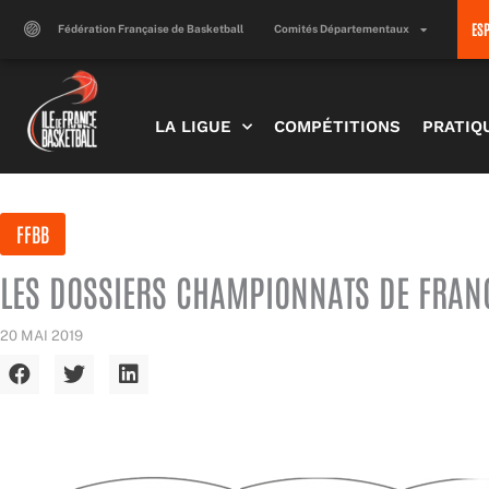
Aller
ES
au
Fédération Française de Basketball
Comités Départementaux
contenu
LA LIGUE
COMPÉTITIONS
PRATIQ
FFBB
LES DOSSIERS CHAMPIONNATS DE FRANC
20 MAI 2019