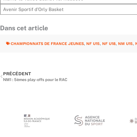
Avenir Sportif d’Orly Basket
Dans cet article
CHAMPIONNATS DE FRANCE JEUNES
,
NF U15
,
NF U18
,
NM U15
,
Précédent
PRÉCÉDENT
NM1 : 5èmes play-offs pour le RAC