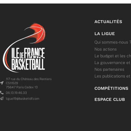
ACTUALITÉS
LA LIGUE
Qui sommes-nous 
Nos actions
Le budget et les ch
La gouvernance et l
Nos partenaires
Les publications et
117 rue du Château des Rentiers
CS11529
75647 Paris Cedex 13
COMPÉTITIONS
06.13.19.46.33
ligue19@basketidf.com
ESPACE CLUB