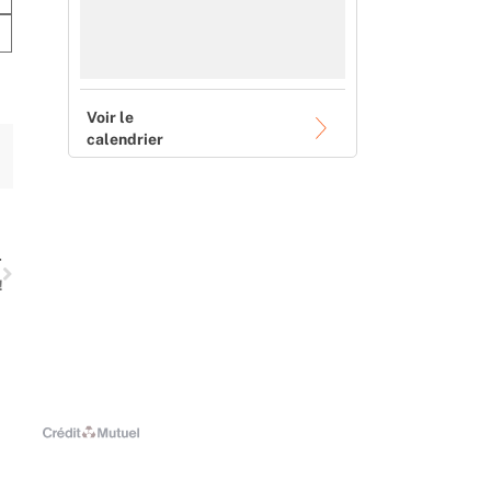
Voir le
calendrier
Suivant
T
!