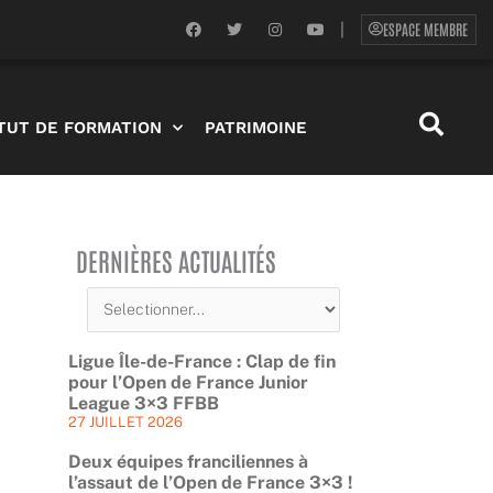
F
T
I
Y
ESPACE MEMBRE
|
a
w
n
o
c
i
s
u
e
t
t
t
b
t
a
u
o
e
g
b
o
r
r
e
ITUT DE FORMATION
PATRIMOINE
k
a
m
DERNIÈRES ACTUALITÉS
Ligue Île-de-France : Clap de fin
pour l’Open de France Junior
League 3×3 FFBB
27 JUILLET 2026
Deux équipes franciliennes à
l’assaut de l’Open de France 3×3 !