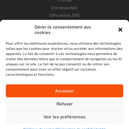
L’IRFBB
Entraîneur(e)s
Officiel(le)s 5X5
Dirigeant(e)s
Gérer le consentement aux
cookies
PATRIMOINE
Pour offrir les meilleures expériences, nous utilisons des technologies
telles que les cookies pour stocker et/ou accéder aux informations des
ANNONCES
appareils. Le fait de consentir à ces technologies nous permettra de
traiter des données telles que le comportement de navigation ou les ID
uniques sur ce site. Le fait de ne pas consentir ou de retirer son
ÉVÉNEMENTS
consentement peut avoir un effet négatif sur certaines
caractéristiques et fonctions.
NOS RÉSEAUX SOCIAUX
Accepter
F
T
I
Y
a
w
n
o
Refuser
c
i
s
u
NOUS CONTACTER
e
t
t
t
MENTIONS LÉGALES
b
t
a
u
Voir les préférences
DONNÉES PERSONNELLES
o
e
g
b
o
r
r
e