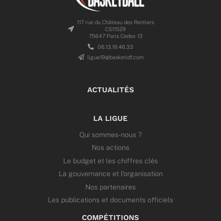
117 rue du Château des Rentiers
CS11529
75647 Paris Cedex 13
06.13.19.46.33
ligue19@basketidf.com
ACTUALITÉS
LA LIGUE
Qui sommes-nous ?
Nos actions
Le budget et les chiffres clés
La gouvernance et l’organisation
Nos partenaires
Les publications et documents officiels
COMPÉTITIONS