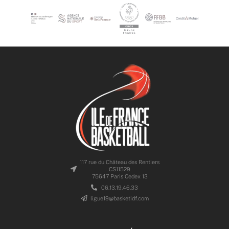
117 rue du Château des Rentiers
CS11529
75647 Paris Cedex 13
06.13.19.46.33
ligue19@basketidf.com