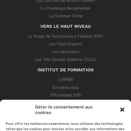
Les Centres Génération Basket
Le Challenge Benjamin(e)s
Le Summer Camp
VERS LE HAUT NIVEAU
Le Projet de Performance Fédéral (PPF)
Les Pôles Espoirs
Les sélections
Les Très Grands Gabarits (T.G.G.)
INSTITUT DE FORMATION
L’IRFBB
Entraîneur(e)s
Officiel(le)s 5X5
Dirigeant(e)s
Gérer le consentement aux
cookies
PATRIMOINE
Pour offrir les meilleures expériences, nous utilisons des technologies
telles que les cookies pour stocker et/ou accéder aux informations des
ANNONCES