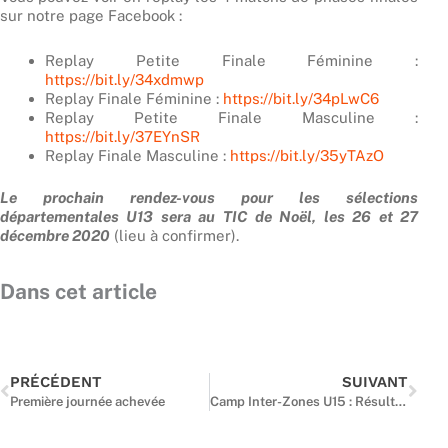
sur notre page Facebook :
Replay Petite Finale Féminine :
https://bit.ly/34xdmwp
Replay Finale Féminine :
https://bit.ly/34pLwC6
Replay Petite Finale Masculine :
https://bit.ly/37EYnSR
Replay Finale Masculine :
https://bit.ly/35yTAzO
Le prochain rendez-vous pour les sélections
départementales U13 sera au TIC de Noël, les 26 et 27
décembre 2020
(lieu à confirmer).
Dans cet article
Précédent
Suiv
PRÉCÉDENT
SUIVANT
Première journée achevée
Camp Inter-Zones U15 : Résultats mitigés pour les potentiels franciliens