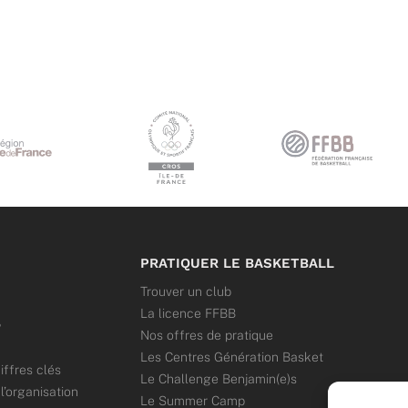
PRATIQUER LE BASKETBALL
Trouver un club
La licence FFBB
?
Nos offres de pratique
Les Centres Génération Basket
iffres clés
Le Challenge Benjamin(e)s
’organisation
Le Summer Camp