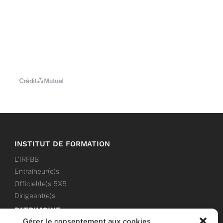
INSTITUT DE FORMATION
L’IRFBB
Entraîneur(e)s
Officiel(le)s 5X5
Dirigeant(e)s
PATRIMOINE
Gérer le consentement aux cookies