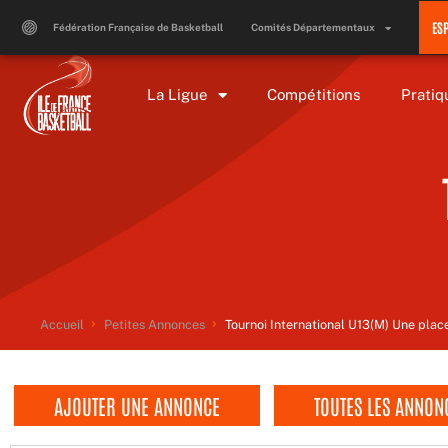
Aller
ES
au
Fédération Française de Basketball
Comités Départementaux
contenu
La Ligue
Compétitions
Pratiq
Accueil
Petites Annonces
Tournoi International U13(M) Une plac
AJOUTER UNE ANNONCE
TOUTES LES ANNON