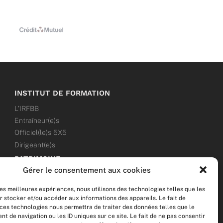
INSTITUT DE FORMATION
L’IRFBB
Entraîneur(e)s
Officiel(le)s 5X5
Dirigeant(e)s
PATRIMOINE
Gérer le consentement aux cookies
ANNONCES
les meilleures expériences, nous utilisons des technologies telles que les
ÉVÉNEMENTS
r stocker et/ou accéder aux informations des appareils. Le fait de
 ces technologies nous permettra de traiter des données telles que le
NOS RÉSEAUX SOCIAUX
 de navigation ou les ID uniques sur ce site. Le fait de ne pas consentir