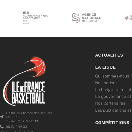
ACTUALITÉS
LA LIGUE
Qui sommes-nous 
Nos actions
Le budget et les ch
La gouvernance et l
Nos partenaires
Les publications et
117 rue du Château des Rentiers
CS11529
75647 Paris Cedex 13
COMPÉTITIONS
06.13.19.46.33