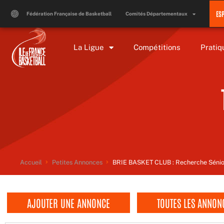
Aller
ES
au
Fédération Française de Basketball
Comités Départementaux
contenu
La Ligue
Compétitions
Pratiq
Accueil
Petites Annonces
BRIE BASKET CLUB : Recherche Séniors
AJOUTER UNE ANNONCE
TOUTES LES ANNON