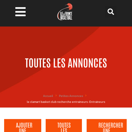
Aller
au
contenu
TOUTES LES ANNONCES
Accueil
Petites Annonces
le clamart basket club recherche entraineurs - Entraineurs
AJOUTER
TOUTES
RECHERCHER
UNE
LES
UNE