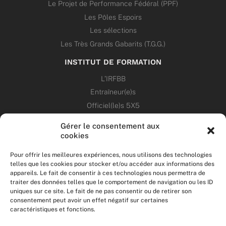
Le Projet de Performance Fédéral (PPF)
Les Pôles Espoirs
Les sélections
Les Très Grands Gabarits (T.G.G.)
INSTITUT DE FORMATION
L’IRFBB
Entraîneur(e)s
Officiel(le)s 5X5
Dirigeant(e)s
Gérer le consentement aux
cookies
PATRIMOINE
Pour offrir les meilleures expériences, nous utilisons des technologies
telles que les cookies pour stocker et/ou accéder aux informations des
ANNONCES
appareils. Le fait de consentir à ces technologies nous permettra de
traiter des données telles que le comportement de navigation ou les ID
uniques sur ce site. Le fait de ne pas consentir ou de retirer son
ÉVÉNEMENTS
consentement peut avoir un effet négatif sur certaines
caractéristiques et fonctions.