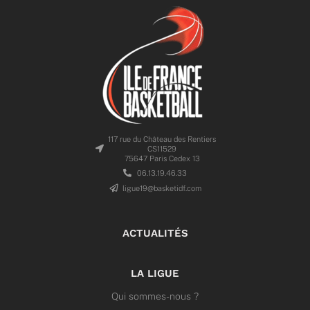
117 rue du Château des Rentiers
CS11529
75647 Paris Cedex 13
06.13.19.46.33
ligue19@basketidf.com
ACTUALITÉS
LA LIGUE
Qui sommes-nous ?