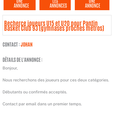
UNE
LES
UNE
ANNONCE
ANNONCES
ANNONCE
Recherce joueurs U15 et U20 pour Pantin
Basket Club 93 (gymnases proches métros)
CONTACT :
JOHAN
DÉTAILS DE L'ANNONCE :
Bonjour,
Nous recherchons des joueurs pour ces deux catégories.
Débutants ou confirmés acceptés.
Contact par email dans un premier temps.