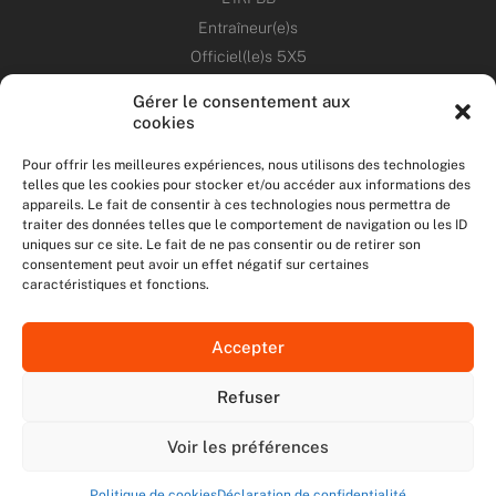
Entraîneur(e)s
Officiel(le)s 5X5
Dirigeant(e)s
Gérer le consentement aux
cookies
PATRIMOINE
Pour offrir les meilleures expériences, nous utilisons des technologies
telles que les cookies pour stocker et/ou accéder aux informations des
ANNONCES
appareils. Le fait de consentir à ces technologies nous permettra de
traiter des données telles que le comportement de navigation ou les ID
uniques sur ce site. Le fait de ne pas consentir ou de retirer son
ÉVÉNEMENTS
consentement peut avoir un effet négatif sur certaines
caractéristiques et fonctions.
NOS RÉSEAUX SOCIAUX
Accepter
F
T
I
Y
a
w
n
o
Refuser
c
i
s
u
NOUS CONTACTER
e
t
t
t
MENTIONS LÉGALES
b
t
a
u
Voir les préférences
DONNÉES PERSONNELLES
o
e
g
b
o
r
r
e
Politique de cookies
Déclaration de confidentialité