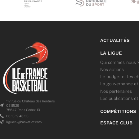
ACTUALITÉS
LA LIGUE
Qui sommes-nous 
Nos actions
Le budget et les ch
La gouvernance et l
Nos partenaires
Les publications et
117 rue du Château des Rentiers
CS11529
75647 Paris Cedex 13
COMPÉTITIONS
06.13.19.46.33
ligue19@basketidf.com
ESPACE CLUB