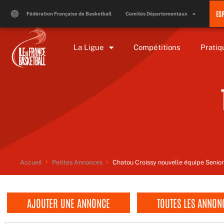
Aller
ES
au
Fédération Française de Basketball
Comités Départementaux
contenu
La Ligue
Compétitions
Pratiq
Accueil
Petites Annonces
Chatou Croissy nouvelle équipe Seniors
AJOUTER UNE ANNONCE
TOUTES LES ANNON