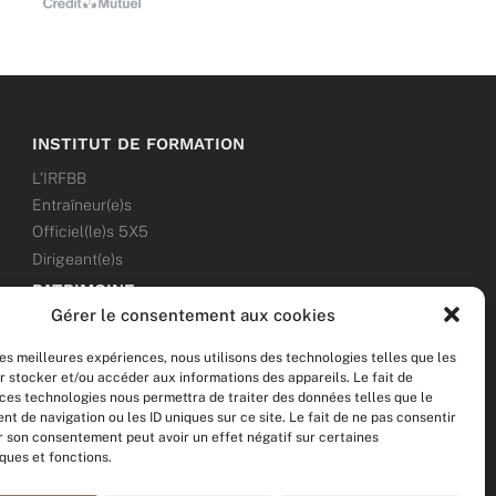
INSTITUT DE FORMATION
L’IRFBB
Entraîneur(e)s
Officiel(le)s 5X5
Dirigeant(e)s
PATRIMOINE
Gérer le consentement aux cookies
ANNONCES
les meilleures expériences, nous utilisons des technologies telles que les
ÉVÉNEMENTS
r stocker et/ou accéder aux informations des appareils. Le fait de
 ces technologies nous permettra de traiter des données telles que le
NOS RÉSEAUX SOCIAUX
 de navigation ou les ID uniques sur ce site. Le fait de ne pas consentir
er son consentement peut avoir un effet négatif sur certaines
F
T
I
Y
ques et fonctions.
a
w
n
o