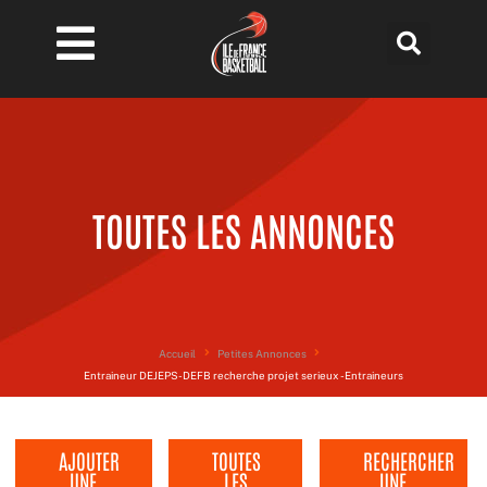
Aller
au
contenu
TOUTES LES ANNONCES
Accueil
Petites Annonces
Entraineur DEJEPS-DEFB recherche projet serieux - Entraineurs
AJOUTER
TOUTES
RECHERCHER
UNE
LES
UNE