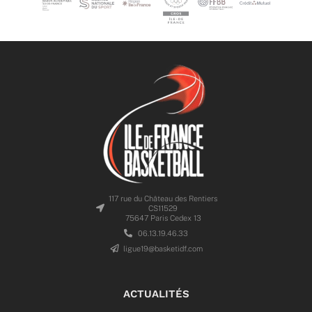
117 rue du Château des Rentiers
CS11529
75647 Paris Cedex 13
06.13.19.46.33
ligue19@basketidf.com
ACTUALITÉS