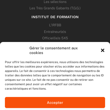
Les sélections
Les Très Grands Gabarits (T.G.G.)
INSTITUT DE FORMATION
L’IRFBB
Entraîneur(e)s
Officiel(le)s 5X5
Dirigeant(e)s
Gérer le consentement aux
cookies
PATRIMOINE
Pour offrir les meilleures expériences, nous utilisons des technologies
telles que les cookies pour stocker et/ou accéder aux informations des
ANNONCES
appareils. Le fait de consentir à ces technologies nous permettra de
traiter des données telles que le comportement de navigation ou les ID
uniques sur ce site. Le fait de ne pas consentir ou de retirer son
ÉVÉNEMENTS
consentement peut avoir un effet négatif sur certaines
caractéristiques et fonctions.
NOS RÉSEAUX SOCIAUX
Accepter
F
T
I
Y