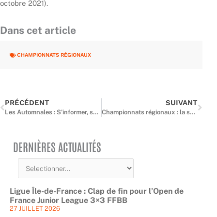
octobre 2021).
Dans cet article
CHAMPIONNATS RÉGIONAUX
Précédent
Suiv
PRÉCÉDENT
SUIVANT
Les Automnales : S’informer, se former, partager
Championnats régionaux : la saison 2021-2022 est lancée !
DERNIÈRES ACTUALITÉS
Ligue Île-de-France : Clap de fin pour l’Open de
France Junior League 3×3 FFBB
27 JUILLET 2026