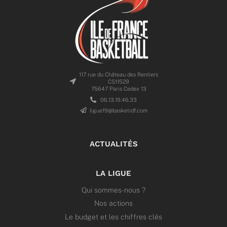
117 rue du Château des Rentiers
CS11529
75647 Paris Cedex 13
06.13.19.46.33
ligue19@basketidf.com
ACTUALITÉS
LA LIGUE
Qui sommes-nous ?
Nos actions
Le budget et les chiffres clés