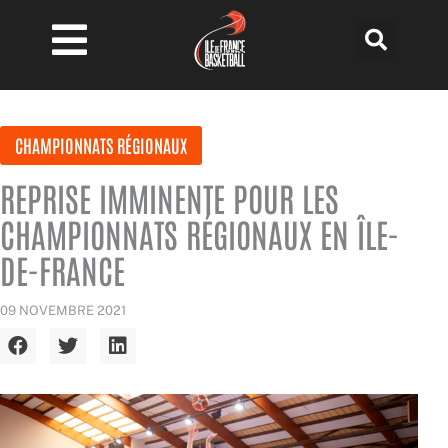
Aller
au
contenu
CHAMPIONNATS RÉGIONAUX
REPRISE IMMINENTE POUR LES
CHAMPIONNATS RÉGIONAUX EN ÎLE-
DE-FRANCE
09 NOVEMBRE 2021