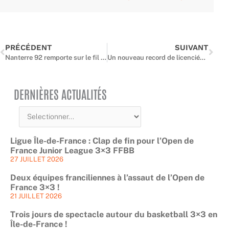
Précédent
Suiv
PRÉCÉDENT
SUIVANT
Nanterre 92 remporte sur le fil le premier derby face à Paris Basketball
Un nouveau record de licenciés établi en Île-de-France
DERNIÈRES ACTUALITÉS
Ligue Île-de-France : Clap de fin pour l’Open de
France Junior League 3×3 FFBB
27 JUILLET 2026
Deux équipes franciliennes à l’assaut de l’Open de
France 3×3 !
21 JUILLET 2026
Trois jours de spectacle autour du basketball 3×3 en
Île-de-France !