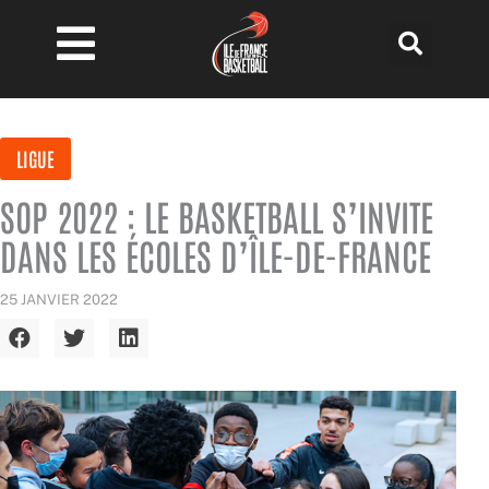
Aller
au
contenu
LIGUE
SOP 2022 : LE BASKETBALL S’INVITE
DANS LES ÉCOLES D’ÎLE-DE-FRANCE
25 JANVIER 2022