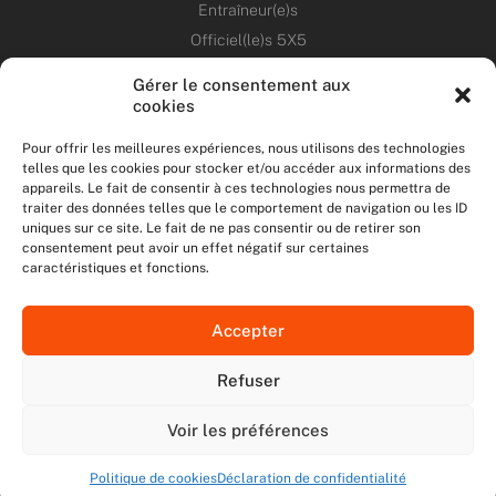
Entraîneur(e)s
Officiel(le)s 5X5
Dirigeant(e)s
Gérer le consentement aux
cookies
PATRIMOINE
Pour offrir les meilleures expériences, nous utilisons des technologies
telles que les cookies pour stocker et/ou accéder aux informations des
ANNONCES
appareils. Le fait de consentir à ces technologies nous permettra de
traiter des données telles que le comportement de navigation ou les ID
uniques sur ce site. Le fait de ne pas consentir ou de retirer son
ÉVÉNEMENTS
consentement peut avoir un effet négatif sur certaines
caractéristiques et fonctions.
NOS RÉSEAUX SOCIAUX
Accepter
F
T
I
Y
a
w
n
o
Refuser
c
i
s
u
NOUS CONTACTER
e
t
t
t
MENTIONS LÉGALES
b
t
a
u
Voir les préférences
DONNÉES PERSONNELLES
o
e
g
b
o
r
r
e
Politique de cookies
Déclaration de confidentialité
2022 - Ligue Ile de France de Basketball