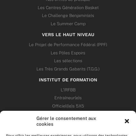
Les Centres Génération Basket
Le Challenge Benjamin(e)s
Le Summer Camp
VERS LE HAUT NIVEAU
Le Projet de Performance Fédéral (PPF)
Les Pôles Espoirs
Les sélections
Les Très Grands Gabarits (T.G.G.)
INSTITUT DE FORMATION
L’IRFBB
Entraîneur(e)s
Officiel(le)s 5X5
Dirigeant(e)s
Gérer le consentement aux
cookies
PATRIMOINE
Pour offrir les meilleures expériences, nous utilisons des technologies