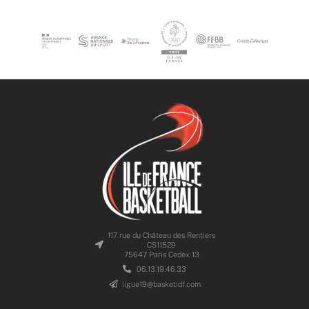
117 rue du Château des Rentiers
CS11529
75647 Paris Cedex 13
06.13.19.46.33
ligue19@basketidf.com