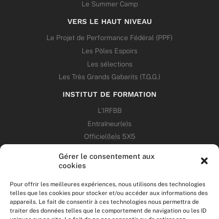
Le Summer Camp
VERS LE HAUT NIVEAU
Le Projet de Performance Fédéral (PPF)
Les Pôles Espoirs
Les sélections
Les Très Grands Gabarits (T.G.G.)
INSTITUT DE FORMATION
L’IRFBB
Entraîneur(e)s
Officiel(le)s 5X5
Dirigeant(e)s
Gérer le consentement aux
cookies
PATRIMOINE
Pour offrir les meilleures expériences, nous utilisons des technologies
telles que les cookies pour stocker et/ou accéder aux informations des
ANNONCES
appareils. Le fait de consentir à ces technologies nous permettra de
traiter des données telles que le comportement de navigation ou les ID