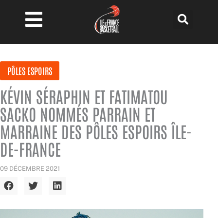
Aller
au
contenu
PÔLES ESPOIRS
KÉVIN SÉRAPHIN ET FATIMATOU
SACKO NOMMÉS PARRAIN ET
MARRAINE DES PÔLES ESPOIRS ÎLE-
DE-FRANCE
09 DÉCEMBRE 2021