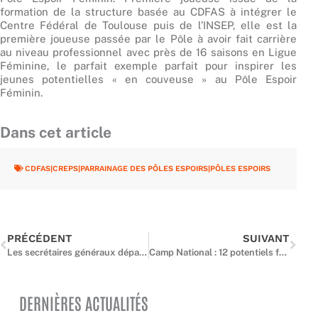
formation de la structure basée au CDFAS à intégrer le
Centre Fédéral de Toulouse puis de l’INSEP, elle est la
première joueuse passée par le Pôle à avoir fait carrière
au niveau professionnel avec près de 16 saisons en Ligue
Féminine, le parfait exemple parfait pour inspirer les
jeunes potentielles « en couveuse » au Pôle Espoir
Féminin.
Dans cet article
CDFAS|CREPS|PARRAINAGE DES PÔLES ESPOIRS|PÔLES ESPOIRS
Précédent
Suiv
PRÉCÉDENT
SUIVANT
Les secrétaires généraux départementaux réunis à Paris
Camp National : 12 potentiels franciliens sélectionnés pour Bourges
DERNIÈRES ACTUALITÉS