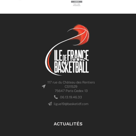
117 rue du Château des Rentiers
CS11529
75647 Paris Cedex 13
06.13.19.46.33
ligue19@basketidf.com
ACTUALITÉS