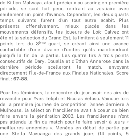
de Killian Malwaya, atout précieux au scoring en première
période, se sont fait peur, rentrant au vestiaire avec
seulement un point d’avance. Cependant, les deux quarts
temps suivants furent d’un tout autre acabit. Plus
présents offensivement, mieux placés dans les
mouvements défensifs, les joueurs de Loïc Calvez ont
éteint la sélection du Grand Est, la limitant à seulement 11
ème
points lors du 3
quart, se créant ainsi une avance
confortable d’une dizaine d’unités qu’ils maintiendront
jusqu’à la fin de la partie. Les quatre tirs à trois points
consécutifs de Daryl Doualla et d’Ethan Annerose dans la
dernière période scelleront le match, envoyant
directement l’Île-de-France aux Finales Nationales. Score
final :
67-88
.
Pour les féminines, la rencontre du jour avait des airs de
revanche pour Yves Tekpli et Nicolas Veloso. Vaincue lors
de la première journée de compétition l’année dernière à
Mulhouse, la sélection francilienne avait à coeur de bien
faire envers la génération 2003. Les franciliennes n’ont
pas attendu la fin du match pour le faire savoir à leurs «
meilleures ennemies ». Menées en début de partie par
une Stella Mavuanga des grands jours (14 points, 5