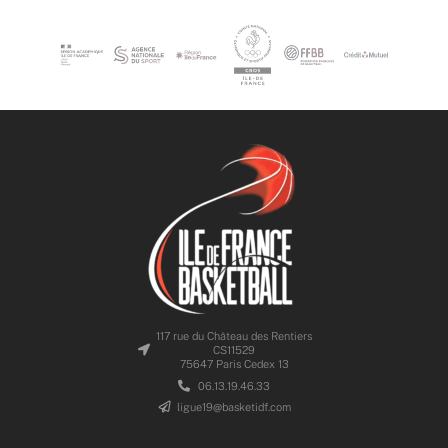
117 rue du Château des Rentiers
CS11529
75647 Paris Cedex 13
06.13.19.46.33
ligue19@basketidf.com