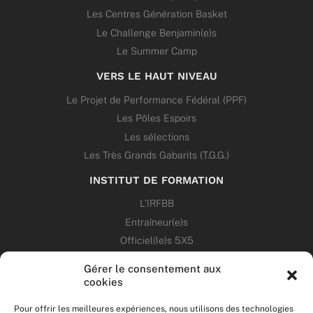
Les Centres Génération Basket
Le Challenge Benjamin(e)s
Le Summer Camp
VERS LE HAUT NIVEAU
Le Projet de Performance Fédéral (PPF)
Les Pôles Espoirs
Les sélections
Les Très Grands Gabarits (T.G.G.)
INSTITUT DE FORMATION
L’IRFBB
Entraîneur(e)s
Officiel(le)s 5X5
Dirigeant(e)s
Gérer le consentement aux
cookies
PATRIMOINE
Pour offrir les meilleures expériences, nous utilisons des technologies