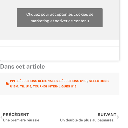
Cliquez pour accepter les cookies de
marketing et activer ce contenu
Dans cet article
PPF
,
SÉLECTIONS RÉGIONALES
,
SÉLECTIONS U15F
,
SÉLECTIONS
U15M
,
TIL U15
,
TOURNOI INTER-LIGUES U15
Précédent
Suiv
PRÉCÉDENT
SUIVANT
Une première réussie
Un doublé de plus au palmarès francilien