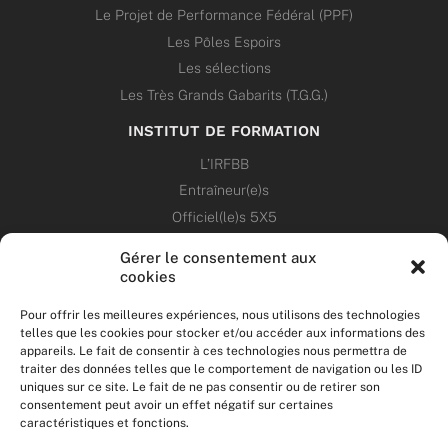
Le Projet de Performance Fédéral (PPF)
Les Pôles Espoirs
Les sélections
Les Très Grands Gabarits (T.G.G.)
INSTITUT DE FORMATION
L’IRFBB
Entraîneur(e)s
Officiel(le)s 5X5
Dirigeant(e)s
Gérer le consentement aux
cookies
PATRIMOINE
Pour offrir les meilleures expériences, nous utilisons des technologies
telles que les cookies pour stocker et/ou accéder aux informations des
ANNONCES
appareils. Le fait de consentir à ces technologies nous permettra de
traiter des données telles que le comportement de navigation ou les ID
uniques sur ce site. Le fait de ne pas consentir ou de retirer son
ÉVÉNEMENTS
consentement peut avoir un effet négatif sur certaines
caractéristiques et fonctions.