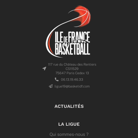
117 rue du Château des Rentiers
CS11529
75647 Paris Cedex 13
06.13.19.46.33
ligue19@basketidf.com
ACTUALITÉS
LA LIGUE
Qui sommes-nous ?